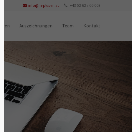
info@m-plus-m.at
+43 52 62 / 66 003
enzen
Auszeichnungen
Team
Kontakt